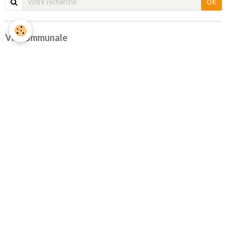
OK
Vie communale
Les démarches administratives
6
Urbanisme
4
Un broyeur de végétaux à disposition des habitants
Déclaration des travaux
PLU
Le mot du Maire
Les élus
Les conseils municipaux
Les commissions communales
Autorisation d'urbanisme